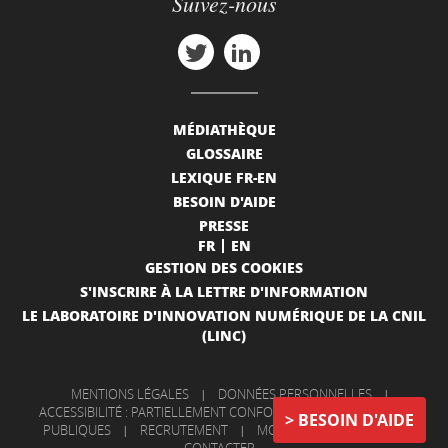
Suivez-nous
MÉDIATHÈQUE
GLOSSAIRE
LEXIQUE FR-EN
BESOIN D'AIDE
PRESSE
FR
EN
GESTION DES COOKIES
S'INSCRIRE À LA LETTRE D'INFORMATION
LE LABORATOIRE D'INNOVATION NUMÉRIQUE DE LA CNIL
(LINC)
MENTIONS LÉGALES
|
DONNÉES PERSONNELLES
|
ACCESSIBILITÉ : PARTIELLEMENT CONFORME
|
INFORMATIONS
BESOIN D'AIDE
PUBLIQUES
|
RECRUTEMENT
|
MON COMPTE
|
NOUS
CONTACTER