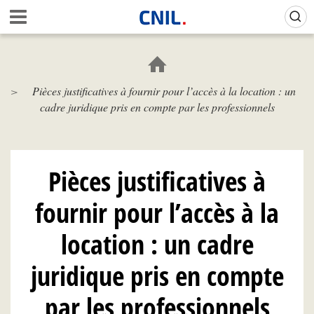
Aller
Gestion de vos préférences sur les cookies (témoins de connexion)
A
au
c
contenu
c
principal
u
e
Pièces justificatives à fournir pour l’accès à la location : un
i
cadre juridique pris en compte par les professionnels
l
-
C
N
I
Pièces justificatives à
L
fournir pour l’accès à la
location : un cadre
juridique pris en compte
par les professionnels