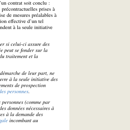
’un contrat soit conclu :
 précontractuelles prises à
ise de mesures préalables à
ion effective d’un tel
dent à la seule initiative
r si celui-ci assure des
ée peut se fonder sur la
u traitement et la
 démarche de leur part, ne
re à la seule initiative des
tements de prospection
es personnes
.
des personnes (comme par
 des données nécessaires à
ites à la demande des
gale
incombant au