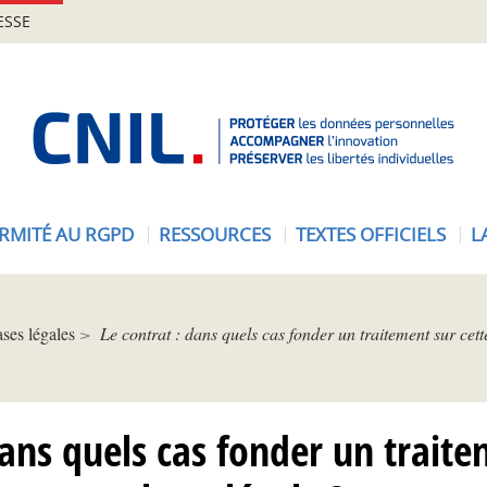
ESSE
A
c
c
u
e
RMITÉ AU RGPD
RESSOURCES
TEXTES OFFICIELS
L
i
l
-
C
ses légales
Le contrat : dans quels cas fonder un traitement sur cett
N
I
L
dans quels cas fonder un traite