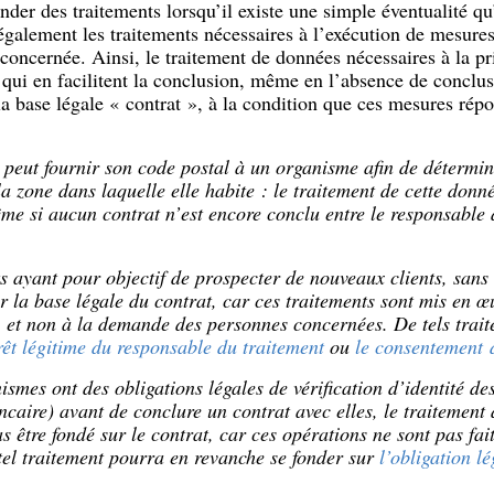
onder des traitements lorsqu’il existe une simple éventualité qu
également les traitements nécessaires à l’exécution de mesures
oncernée. Ainsi, le traitement de données nécessaires à la pr
t qui en facilitent la conclusion, même en l’absence de conclus
la base légale « contrat », à la condition que ces mesures répon
peut fournir son code postal à un organisme afin de détermine
la zone dans laquelle elle habite : le traitement de cette donn
me si aucun contrat n’est encore conclu entre le responsable d
s ayant pour objectif de prospecter de nouveaux clients, sans
r la base légale du contrat, car ces traitements sont mis en œuv
, et non à la demande des personnes concernées. De tels trai
érêt légitime du responsable du traitement
ou
le consentement
d
ismes ont des obligations légales de vérification d’identité 
caire) avant de conclure un contrat avec elles, le traitement
as être fondé sur le contrat, car ces opérations ne sont pas fa
el traitement pourra en revanche se fonder sur
l’obligation lé