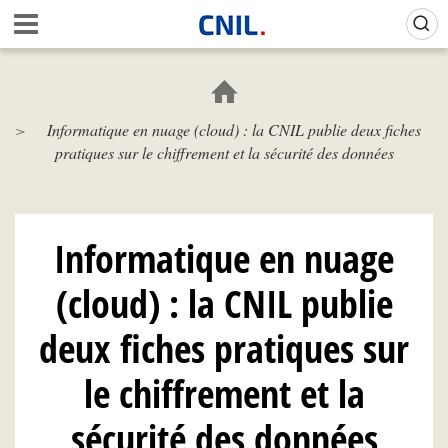
Aller
Gestion de vos préférences sur les cookies (témoins de connexion)
A
au
c
contenu
c
principal
u
e
Informatique en nuage (cloud) : la CNIL publie deux fiches
i
pratiques sur le chiffrement et la sécurité des données
l
-
C
N
I
Informatique en nuage
L
(cloud) : la CNIL publie
deux fiches pratiques sur
le chiffrement et la
sécurité des données