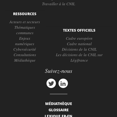
Travailler à la CNIL
RESSOURCES
Acteurs et secteurs
Thématiques
TEXTES OFFICIELS
communes
Enjeux
Cadre européen
numériques
Cadre national
Cybersécurité
Décisions de la CNIL
Consultations
Les décisions de la CNIL sur
Médiathèque
Légifrance
Suivez-nous
MÉDIATHÈQUE
GLOSSAIRE
LEXIQUE FR-EN