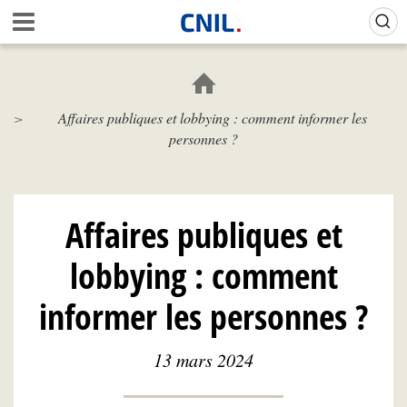
Aller
Gestion de vos préférences sur les cookies (témoins de connexion)
A
au
c
contenu
c
principal
u
e
Affaires publiques et lobbying : comment informer les
i
personnes ?
l
-
C
N
I
Affaires publiques et
L
lobbying : comment
informer les personnes ?
13 mars 2024