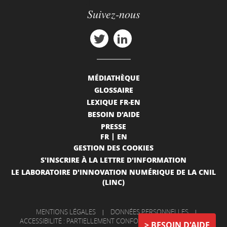
Suivez-nous
MÉDIATHÈQUE
GLOSSAIRE
LEXIQUE FR-EN
BESOIN D'AIDE
PRESSE
FR
EN
GESTION DES COOKIES
S'INSCRIRE À LA LETTRE D'INFORMATION
LE LABORATOIRE D'INNOVATION NUMÉRIQUE DE LA CNIL
(LINC)
MENTIONS LÉGALES
|
DONNÉES PERSONNELLES
|
ACCESSIBILITÉ : PARTIELLEMENT CONFORME
|
INFORMATIONS
BESOIN D'AIDE