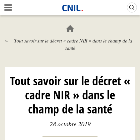
Aller
Gestion de vos préférences sur les cookies (témoins de connexion)
A
au
c
contenu
c
principal
u
e
Tout savoir sur le décret « cadre NIR » dans le champ de la
i
santé
l
-
C
N
I
Tout savoir sur le décret «
L
cadre NIR » dans le
champ de la santé
28 octobre 2019