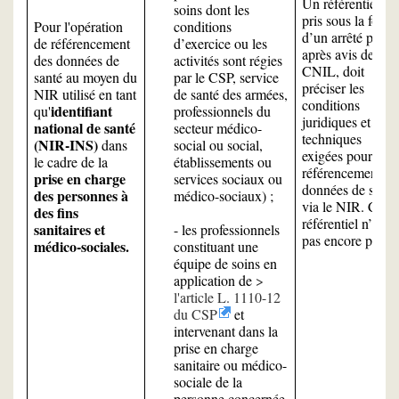
Un référentiel,
soins dont les
pris sous la form
Pour l'opération
conditions
d’un arrêté pris
de référencement
d’exercice ou les
après avis de la
des données de
activités sont régies
CNIL, doit
santé au moyen du
par le CSP, service
préciser les
NIR utilisé en tant
de santé des armées,
conditions
identifiant
qu'
professionnels du
juridiques et
national de santé
secteur médico-
techniques
(NIR-INS)
dans
social ou social,
exigées pour le
le cadre de la
établissements ou
référencement de
prise en charge
services sociaux ou
données de santé
des personnes à
médico-sociaux) ;
via le NIR. Ce
des fins
référentiel n’est
sanitaires et
- les professionnels
pas encore paru.
médico-sociales.
constituant une
équipe de soins en
application de
l'article L. 1110-12
du CSP
et
intervenant dans la
prise en charge
sanitaire ou médico-
sociale de la
personne concernée.