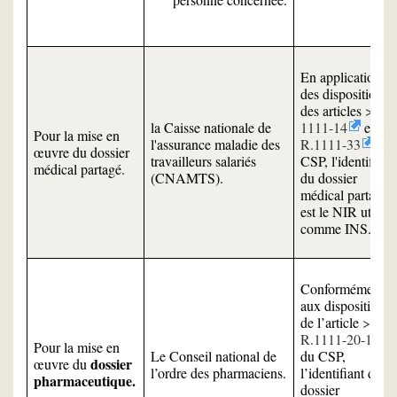
En application
des dispositions
des articles
L.
la Caisse nationale de
1111-14
et
Pour la mise en
l'assurance maladie des
R.1111-33
du
œuvre du dossier
travailleurs salariés
CSP, l'identifiant
médical partagé.
(CNAMTS).
du dossier
médical partagé
est le NIR utilisé
comme INS.
Conformément
aux dispositions
de l’article
R.1111-20-1
Pour la mise en
Le Conseil national de
du CSP,
dossier
œuvre du
l’ordre des pharmaciens.
l’identifiant du
pharmaceutique.
dossier