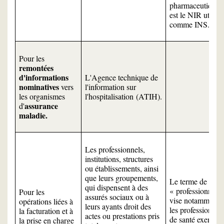
pharmaceutique
est le NIR utilisé
comme INS.
Pour les
remontées
d'informations
L'Agence technique de
nominatives
vers
l'information sur
les organismes
l'hospitalisation (ATIH).
assurance
d'
maladie.
Les professionnels,
institutions, structures
ou établissements, ainsi
que leurs groupements,
Le terme de
qui dispensent à des
« professionnels 
Pour les
assurés sociaux ou à
vise notamment
opérations liées à
leurs ayants droit des
les professionnel
la facturation et à
actes ou prestations pris
de santé exerçant
la prise en charge