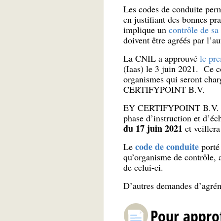
Les codes de conduite perm
en justifiant des bonnes pr
implique un
contrôle de sa
doivent être agréés par l’a
La CNIL a approuvé
le pr
(Iaas) le 3 juin 2021. Ce c
organismes qui seront charg
CERTIFYPOINT B.V.
EY CERTIFYPOINT B.V. a 
phase d’instruction et d’é
du 17 juin 2021
et veillera
code de conduite
Le
porté
qu’organisme de contrôle, 
de celui-ci.
D’autres demandes d’agréme
Pour appro