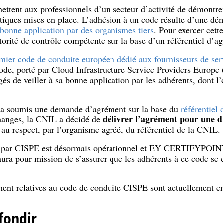
ettent aux professionnels d’un secteur d’activité de démontr
atiques mises en place. L’adhésion à un code résulte d’une dé
 bonne application par des organismes tiers
. Pour exercer cett
utorité de contrôle compétente sur la base d’un référentiel d’a
emier code de conduite européen dédié aux fournisseurs de serv
ode, porté par Cloud Infrastructure Service Providers Europe 
és de veiller à sa bonne application par les adhérents, dont 
soumis une demande d’agrément sur la base du
référentiel
délivrer l’agrément pour une d
changes, la CNIL a décidé de
 au respect, par l’organisme agréé, du référentiel de la CNIL.
 par CISPE est désormais opérationnel et EY CERTIFYPOINT
aura pour mission de s’assurer que les adhérents à ce code se
nt relatives au code de conduite CISPE sont actuellement en 
fondir