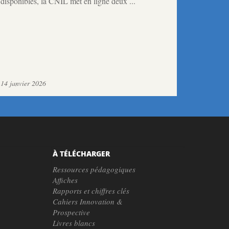
disponibles, la CNIL met en ligne deux ...
14 janvier 2026
À TÉLÉCHARGER
Ressources pédagogiques
Affiches
Rapports et chiffres clés
Cahiers Innovation &
Prospective
Livres blancs