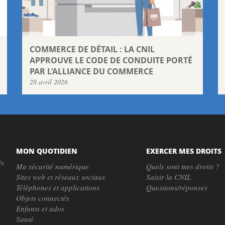
COMMERCE DE DÉTAIL : LA CNIL
APPROUVE LE CODE DE CONDUITE PORTÉ
PAR L’ALLIANCE DU COMMERCE
28 avril 2026
MON QUOTIDIEN
EXERCER MES DROITS
és
Ma sécurité numérique
Quels sont mes droits ?
Sites web et réseaux sociaux
Saisir la CNIL
Téléphones et applications
Questions/réponses
Objets connectés
Enfants et ados
Santé