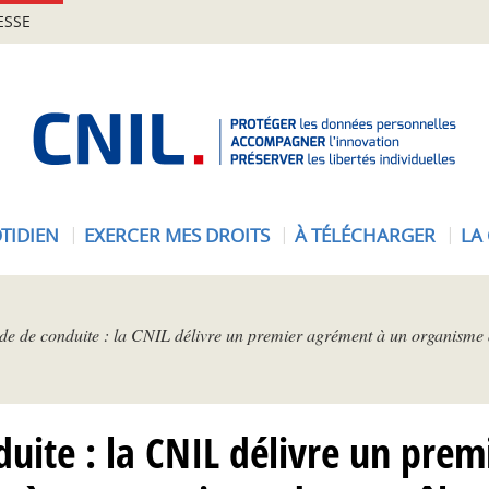
ESSE
A
c
c
u
e
TIDIEN
EXERCER MES DROITS
À TÉLÉCHARGER
LA
i
l
-
C
e de conduite : la CNIL délivre un premier agrément à un organisme 
N
I
L
uite : la CNIL délivre un pre