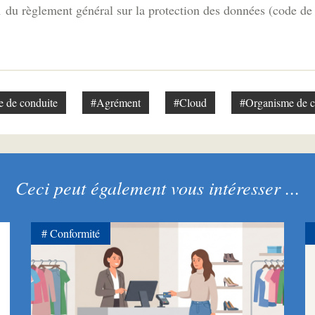
1 du règlement général sur la protection des données (code de
 de conduite
#Agrément
#Cloud
#Organisme de c
Ceci peut également vous intéresser ...
Conformité