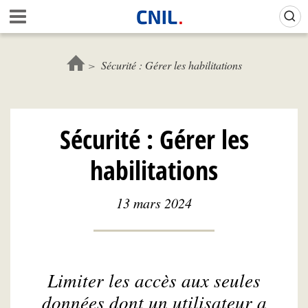
Aller
Gestion de vos préférences sur les cookies (témoins de connexion)
A
au
c
contenu
c
principal
u
Sécurité : Gérer les habilitations
e
i
l
-
Sécurité : Gérer les
C
N
habilitations
I
L
13 mars 2024
Limiter les accès aux seules
données dont un utilisateur a