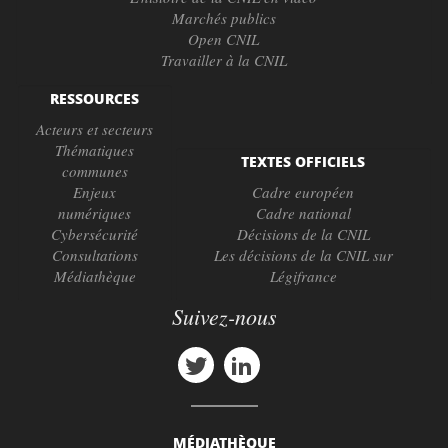
Marchés publics
Open CNIL
Travailler à la CNIL
RESSOURCES
Acteurs et secteurs
Thématiques
TEXTES OFFICIELS
communes
Enjeux
Cadre européen
numériques
Cadre national
Cybersécurité
Décisions de la CNIL
Consultations
Les décisions de la CNIL sur
Médiathèque
Légifrance
Suivez-nous
MÉDIATHÈQUE