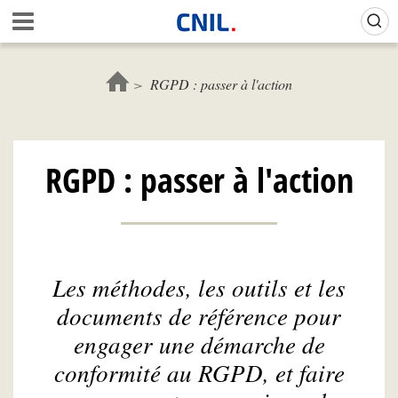
Aller
Gestion de vos préférences sur les cookies (témoins de connexion)
A
au
c
contenu
c
principal
u
RGPD : passer à l'action
e
i
l
-
RGPD : passer à l'action
C
N
I
L
Les méthodes, les outils et les
documents de référence pour
engager une démarche de
conformité au RGPD, et faire