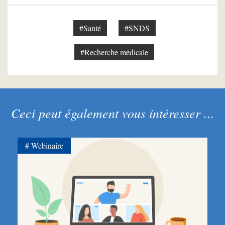
#Santé
#SNDS
#Recherche médicale
Ceci peut également vous intéresser ...
Webinaire