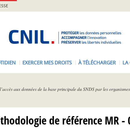
ESSE
A
c
c
u
e
TIDIEN
EXERCER MES DROITS
À TÉLÉCHARGER
LA
i
l
-
C
l’accès aux données de la base principale du SNDS par les organismes a
N
I
L
thodologie de référence MR - 