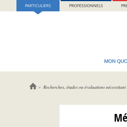
Aller
Gestion de vos préférences sur les cookies (témoins de connexion)
PARTICULIERS
PROFESSIONNELS
PR
au
contenu
principal
MON QUO
Recherches, études ou évaluations nécessitant 
Mé