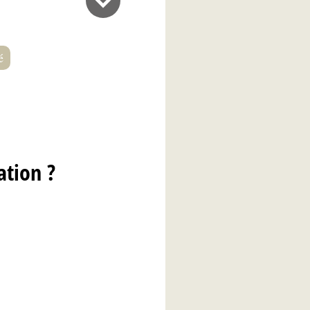
é
ation ?