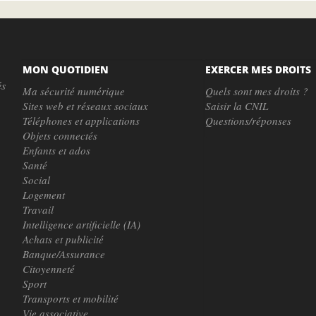
MON QUOTIDIEN
EXERCER MES DROITS
és
Ma sécurité numérique
Quels sont mes droits ?
Sites web et réseaux sociaux
Saisir la CNIL
Téléphones et applications
Questions/réponses
Objets connectés
Enfants et ados
Santé
Social
Logement
Travail
Intelligence artificielle (IA)
Achats et publicité
Banque/Assurance
Citoyenneté
Sport
Transports et mobilité
Vie associative