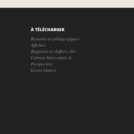
À TÉLÉCHARGER
Ressources pédagogiques
Affiches
Rapports et chiffres clés
Cahiers Innovation &
Prospective
Livres blancs