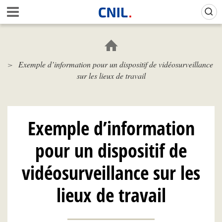
Aller
Gestion de vos préférences sur les cookies (témoins de connexion)
A
au
c
contenu
c
principal
u
e
Exemple d’information pour un dispositif de vidéosurveillance
i
sur les lieux de travail
l
-
C
N
I
Exemple d’information
L
pour un dispositif de
vidéosurveillance sur les
lieux de travail