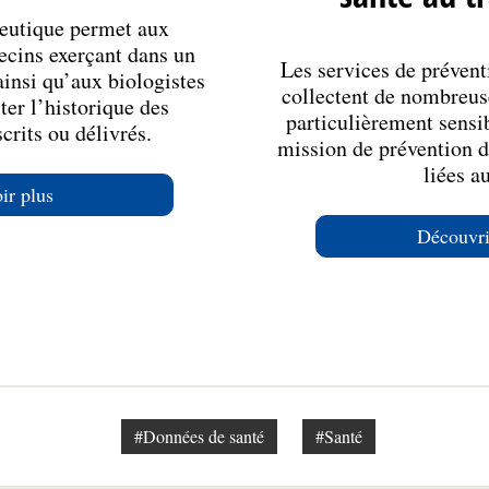
eutique permet aux
cins exerçant dans un
Les services de préventi
ainsi qu’aux biologistes
collectent de nombreus
er l’historique des
particulièrement sensib
rits ou délivrés.
mission de prévention de
liées au
ir plus
Découvri
#Données de santé
#Santé