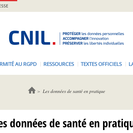
ESSE
A
c
c
u
e
RMITÉ AU RGPD
RESSOURCES
TEXTES OFFICIELS
L
i
l
-
C
Les données de santé en pratique
N
I
L
es données de santé en pratiq