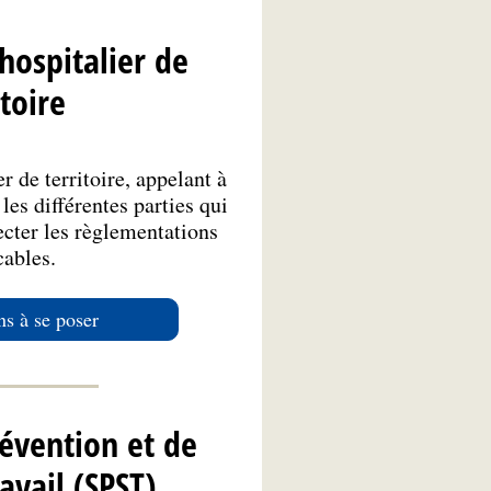
ospitalier de
itoire
 de territoire, appelant à
les différentes parties qui
ecter les règlementations
cables.
ns à se poser
révention et de
avail (SPST)