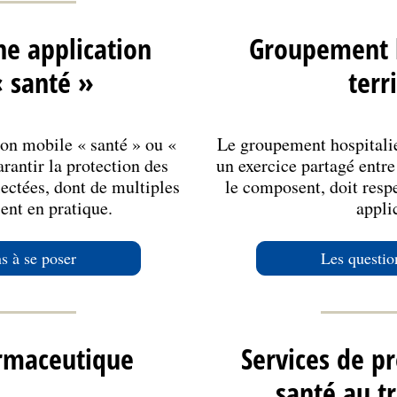
e application
Groupement h
 santé »
terr
on mobile « santé » ou «
Le groupement hospitalier
rantir la protection des
un exercice partagé entre 
ectées, dont de multiples
le composent, doit resp
ent en pratique.
appli
s à se poser
Les questio
rmaceutique
Services de p
santé au tr