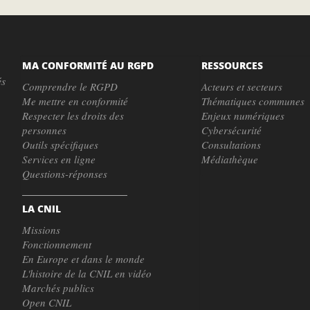
MA CONFORMITÉ AU RGPD
RESSOURCES
és
Comprendre le RGPD
Acteurs et secteurs
Me mettre en conformité
Thématiques communes
Respecter les droits des
Enjeux numériques
personnes
Cybersécurité
Outils spécifiques
Consultations
Services en ligne
Médiathèque
Questions-réponses
LA CNIL
Missions
Fonctionnement
En Europe et dans le monde
L'histoire de la CNIL en vidéo
Marchés publics
Open CNIL