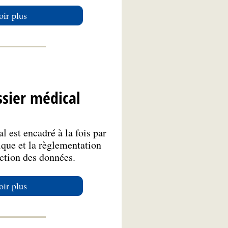
oir plus
ssier médical
l est encadré à la fois par
ique et la règlementation
ection des données.
oir plus