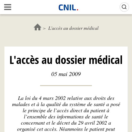
Aller
Gestion de vos préférences sur les cookies (témoins de connexion)
A
au
c
contenu
c
principal
u
L'accès au dossier médical
e
i
l
-
L'accès au dossier médical
C
N
I
05 mai 2009
L
La loi du 4 mars 2002 relative aux droits des
malades et à la qualité du système de santé a posé
le principe de l’accès direct du patient à
l’ensemble des informations de santé le
concernant et le décret du 29 avril 2002 a
organisé cet accès. Néanmoins le patient peut