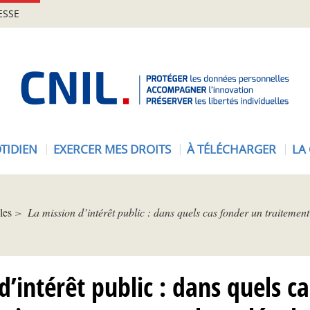
ESSE
A
c
c
u
e
TIDIEN
EXERCER MES DROITS
À TÉLÉCHARGER
LA
i
l
-
C
les
La mission d’intérêt public : dans quels cas fonder un traitement 
N
I
L
d’intérêt public : dans quels c