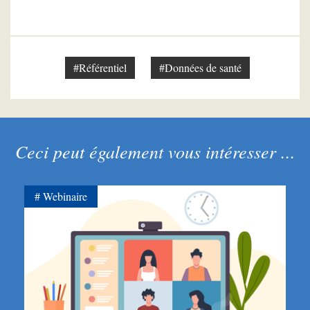
#Référentiel
#Données de santé
Ceci peut également vous intéresser ...
Webinaire