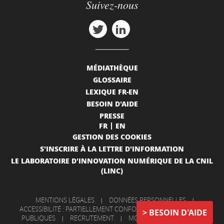
Suivez-nous
MÉDIATHÈQUE
GLOSSAIRE
LEXIQUE FR-EN
BESOIN D'AIDE
PRESSE
FR
EN
GESTION DES COOKIES
S'INSCRIRE À LA LETTRE D'INFORMATION
LE LABORATOIRE D'INNOVATION NUMÉRIQUE DE LA CNIL
(LINC)
MENTIONS LÉGALES
|
DONNÉES PERSONNELLES
|
ACCESSIBILITÉ : PARTIELLEMENT CONFORME
|
INFORMATIONS
BESOIN D'AIDE
PUBLIQUES
|
RECRUTEMENT
|
MON COMPTE
|
NOUS