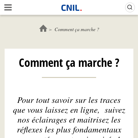
Aller
Gestion de vos préférences sur les cookies (témoins de connexion)
A
au
c
contenu
c
principal
u
Comment ça marche ?
e
i
l
-
Comment ça marche ?
C
N
I
L
Pour tout savoir sur les traces
que vous laissez en ligne, suivez
nos éclairages et maitrisez les
réflexes les plus fondamentaux