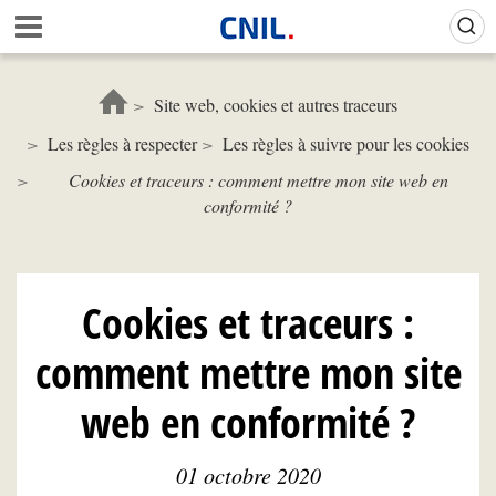
Aller
Gestion de vos préférences sur les cookies (témoins de connexion)
A
au
c
contenu
c
principal
u
Site web, cookies et autres traceurs
e
Les règles à respecter
Les règles à suivre pour les cookies
i
l
Cookies et traceurs : comment mettre mon site web en
-
conformité ?
C
N
I
L
Cookies et traceurs :
comment mettre mon site
web en conformité ?
01 octobre 2020