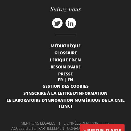
Suivez-nous
MÉDIATHÈQUE
GLOSSAIRE
LEXIQUE FR-EN
BESOIN D'AIDE
PRESSE
FR
EN
GESTION DES COOKIES
S'INSCRIRE À LA LETTRE D'INFORMATION
LE LABORATOIRE D'INNOVATION NUMÉRIQUE DE LA CNIL
(LINC)
MENTIONS LÉGALES
|
DONNÉES PERSONNELLES
|
ACCESSIBILITÉ : PARTIELLEMENT CONFORME
|
INFORMATIONS
BESOIN D'AIDE