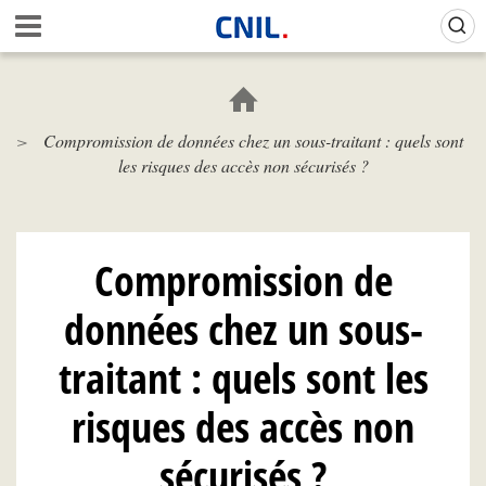
Aller
Gestion de vos préférences sur les cookies (témoins de connexion)
A
au
c
contenu
c
principal
u
e
Compromission de données chez un sous-traitant : quels sont
i
les risques des accès non sécurisés ?
l
-
C
N
I
Compromission de
L
données chez un sous-
traitant : quels sont les
risques des accès non
sécurisés ?