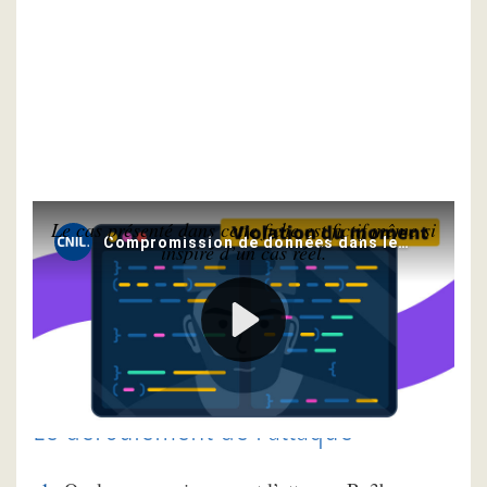
Le cas présenté dans cette fiche est fictif même si
inspiré d’un cas réel.
L’histoire de Bu3ba et Dan
Le déroulement de l’attaque