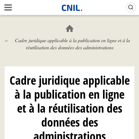
Aller
Gestion de vos préférences sur les cookies (témoins de connexion)
A
au
c
contenu
c
principal
u
e
Cadre juridique applicable à la publication en ligne et à la
i
réutilisation des données des administrations
l
-
C
N
I
Cadre juridique applicable
L
à la publication en ligne
et à la réutilisation des
données des
administrations