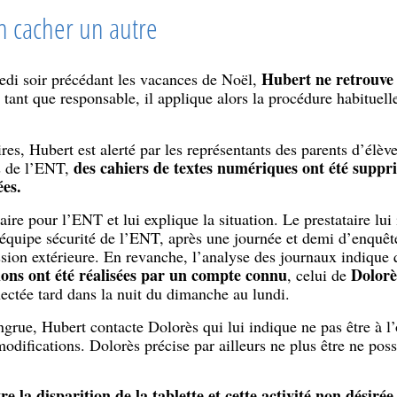
n cacher un autre
Hubert ne retrouve p
redi soir précédant les vacances de Noël,
tant que responsable, il applique alors la procédure habituelle
res, Hubert est alerté par les représentants des parents d’élèv
des cahiers de textes numériques ont été suppr
is de l’ENT,
ées.
ire pour l’ENT et lui explique la situation. Le prestataire lui
’équipe sécurité de l’ENT, après une journée et demi d’enquêt
ion extérieure. En revanche, l’analyse des journaux indique
ions ont été réalisées par un compte connu
Dolorè
, celui de
nectée tard dans la nuit du dimanche au lundi.
ngrue, Hubert contacte Dolorès qui lui indique ne pas être à l’
odifications. Dolorès précise par ailleurs ne plus être ne po
tre la disparition de la tablette et cette activité non désiré