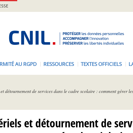
ESSE
A
c
c
u
e
RMITÉ AU RGPD
RESSOURCES
TEXTES OFFICIELS
L
i
l
-
C
 et détournement de services dans le cadre scolaire : comment gérer le
N
I
L
riels et détournement de serv