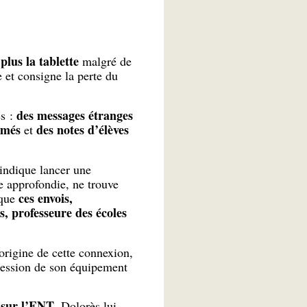
lus la tablette
malgré de
 et consigne la perte du
des messages étranges
es :
imés
des notes d’élèves
et
 indique lancer une
e approfondie, ne trouve
ces envois,
 que
s, professeure des écoles
origine de cette connexion,
ssession de son équipement
e sur l’ENT
. Dolorès lui