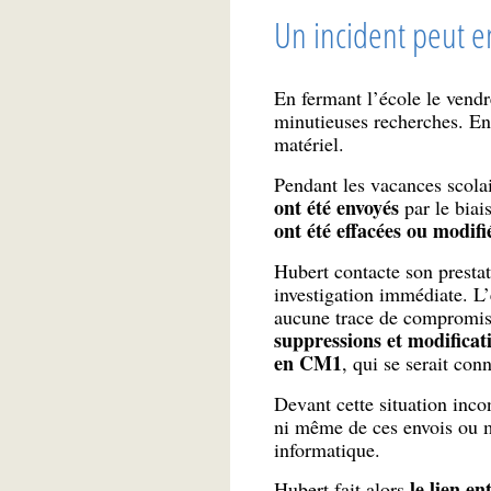
Un incident peut e
En fermant l’école le vend
minutieuses recherches. En 
matériel.
Pendant les vacances scolai
ont été envoyés
par le bia
ont été effacées ou modifi
Hubert contacte son prestata
investigation immédiate. L
aucune trace de compromiss
suppressions et modificat
en CM1
, qui se serait con
Devant cette situation inco
ni même de ces envois ou m
informatique.
le lien en
Hubert fait alors