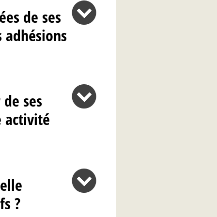
nées de ses
s adhésions
r de ses
activité
elle
fs ?