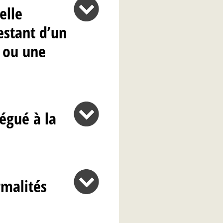
elle
estant d’un
e ou une
égué à la
rmalités