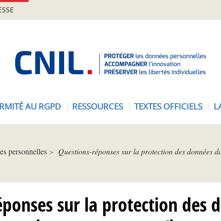
ESSE
A
c
c
u
e
RMITÉ AU RGPD
RESSOURCES
TEXTES OFFICIELS
L
i
l
-
C
es personnelles
Questions-réponses sur la protection des données da
N
I
L
éponses sur la protection des 