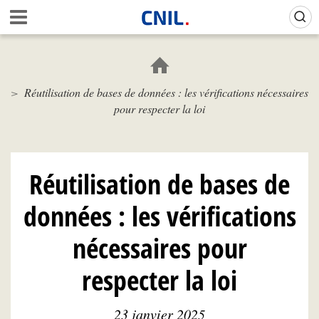
Aller
Gestion de vos préférences sur les cookies (témoins de connexion)
A
au
c
contenu
c
principal
u
e
Réutilisation de bases de données : les vérifications nécessaires
i
pour respecter la loi
l
-
C
N
I
Réutilisation de bases de
L
données : les vérifications
nécessaires pour
respecter la loi
23 janvier 2025