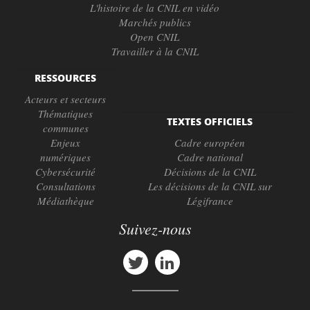
L'histoire de la CNIL en vidéo
Marchés publics
Open CNIL
Travailler à la CNIL
RESSOURCES
Acteurs et secteurs
Thématiques
TEXTES OFFICIELS
communes
Enjeux
Cadre européen
numériques
Cadre national
Cybersécurité
Décisions de la CNIL
Consultations
Les décisions de la CNIL sur
Médiathèque
Légifrance
Suivez-nous