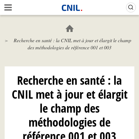
Aller
Gestion de vos préférences sur les cookies (témoins de connexion)
A
au
c
contenu
c
principal
u
e
Recherche en santé : la CNIL met à jour et élargit le champ
i
des méthodologies de référence 001 et 003
l
-
C
N
I
Recherche en santé : la
L
CNIL met à jour et élargit
le champ des
méthodologies de
référence 001 et 003