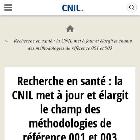
Aller
Gestion de vos préférences sur les cookies (témoins de connexion)
A
au
c
contenu
c
principal
u
e
Recherche en santé : la CNIL met à jour et élargit le champ
i
des méthodologies de référence 001 et 003
l
-
C
N
I
Recherche en santé : la
L
CNIL met à jour et élargit
le champ des
méthodologies de
référence 001 et 003