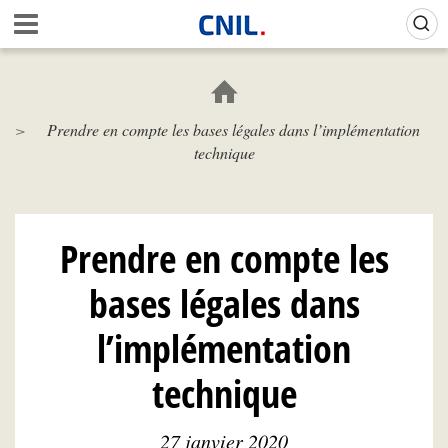
Aller
Gestion de vos préférences sur les cookies (témoins de connexion)
A
au
c
contenu
c
principal
u
e
Prendre en compte les bases légales dans l’implémentation
i
technique
l
-
C
N
I
Prendre en compte les
L
bases légales dans
l’implémentation
technique
27 janvier 2020