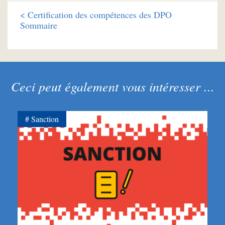
<
Certification des compétences des DPO
Sommaire
Ceci peut également vous intéresser ...
Sanction