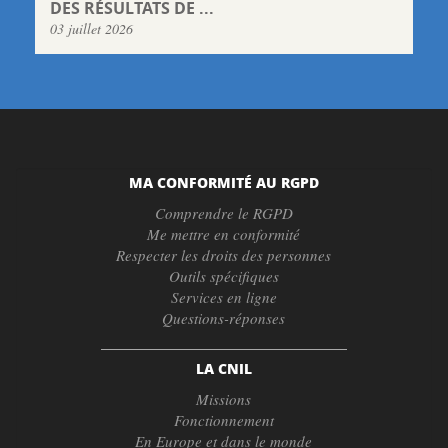
DES RÉSULTATS DE ...
03 juillet 2026
MA CONFORMITÉ AU RGPD
Comprendre le RGPD
Me mettre en conformité
Respecter les droits des personnes
Outils spécifiques
Services en ligne
Questions-réponses
LA CNIL
Missions
Fonctionnement
En Europe et dans le monde