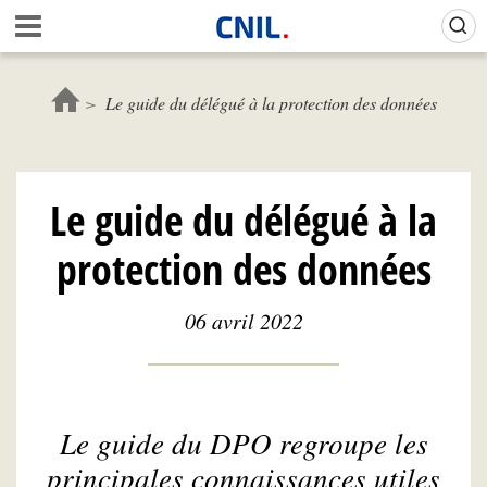
Aller
Gestion de vos préférences sur les cookies (témoins de connexion)
A
au
c
contenu
c
principal
u
Le guide du délégué à la protection des données
e
i
l
-
Le guide du délégué à la
C
N
protection des données
I
L
06 avril 2022
Le guide du DPO regroupe les
principales connaissances utiles