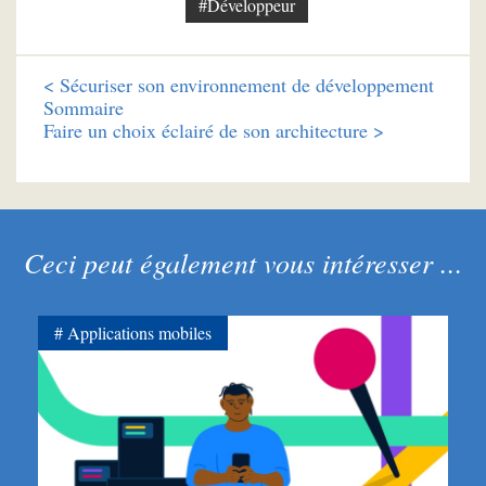
#Développeur
<
Sécuriser son environnement de développement
Sommaire
Faire un choix éclairé de son architecture >
Ceci peut également vous intéresser ...
Applications mobiles