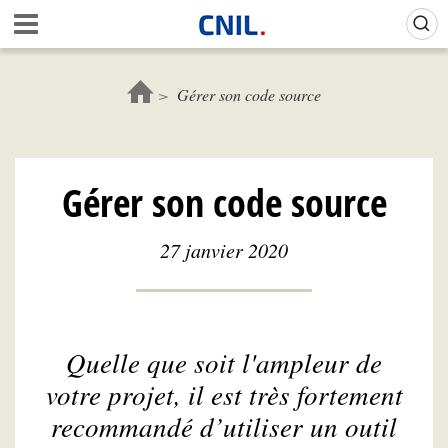
Aller
Gestion de vos préférences sur les cookies (témoins de connexion)
A
au
c
contenu
c
principal
u
Gérer son code source
e
i
l
-
Gérer son code source
C
N
I
27 janvier 2020
L
Quelle que soit l'ampleur de
votre projet, il est très fortement
recommandé d’utiliser un outil