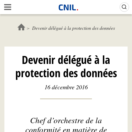
Aller
Gestion de vos préférences sur les cookies (témoins de connexion)
A
au
c
contenu
c
principal
u
Devenir délégué à la protection des données
e
i
l
-
Devenir délégué à la
C
N
protection des données
I
L
16 décembre 2016
Chef d’orchestre de la
conformité en matière de