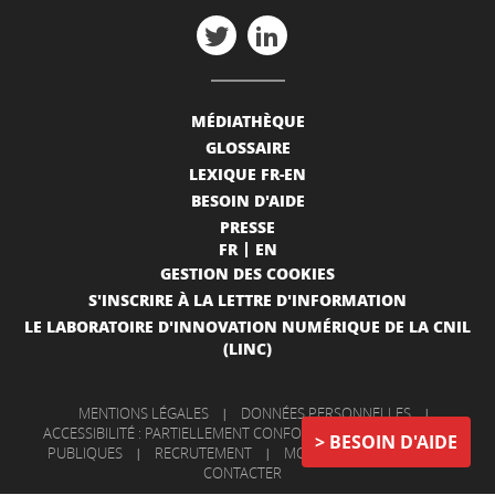
MÉDIATHÈQUE
GLOSSAIRE
LEXIQUE FR-EN
BESOIN D'AIDE
PRESSE
FR
EN
GESTION DES COOKIES
S'INSCRIRE À LA LETTRE D'INFORMATION
LE LABORATOIRE D'INNOVATION NUMÉRIQUE DE LA CNIL
(LINC)
MENTIONS LÉGALES
|
DONNÉES PERSONNELLES
|
ACCESSIBILITÉ : PARTIELLEMENT CONFORME
|
INFORMATIONS
BESOIN D'AIDE
PUBLIQUES
|
RECRUTEMENT
|
MON COMPTE
|
NOUS
CONTACTER