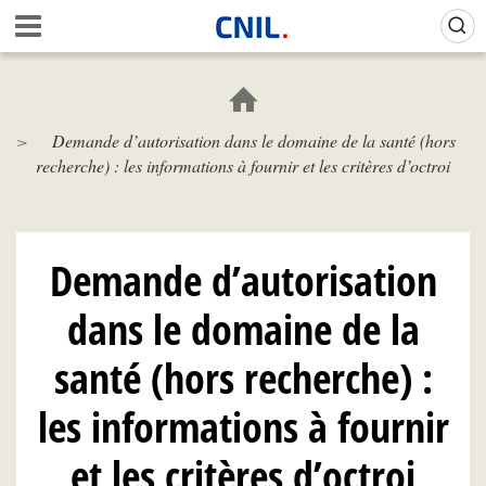
Aller
Gestion de vos préférences sur les cookies (témoins de connexion)
A
au
c
contenu
c
principal
u
e
Demande d’autorisation dans le domaine de la santé (hors
i
recherche) : les informations à fournir et les critères d’octroi
l
-
C
N
I
Demande d’autorisation
L
dans le domaine de la
santé (hors recherche) :
les informations à fournir
et les critères d’octroi