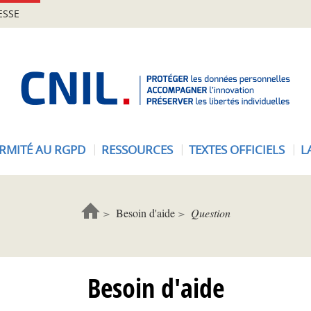
ESSE
A
c
c
u
e
RMITÉ AU RGPD
RESSOURCES
TEXTES OFFICIELS
L
i
l
-
C
Besoin d'aide
Question
N
I
L
Besoin d'aide