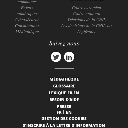
communes
Enjeux
Cadre européen
numériques
Cadre national
Cybersécurité
Décisions de la CNIL
Consultations
Les décisions de la CNIL sur
Médiathèque
Légifrance
Suivez-nous
MÉDIATHÈQUE
GLOSSAIRE
LEXIQUE FR-EN
BESOIN D'AIDE
PRESSE
FR
EN
GESTION DES COOKIES
S'INSCRIRE À LA LETTRE D'INFORMATION