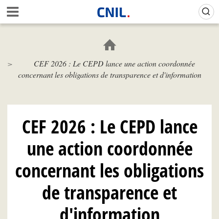
Aller
Gestion de vos préférences sur les cookies (témoins de connexion)
A
au
c
contenu
c
principal
u
e
CEF 2026 : Le CEPD lance une action coordonnée
i
concernant les obligations de transparence et d'information
l
-
C
N
I
CEF 2026 : Le CEPD lance
L
une action coordonnée
concernant les obligations
de transparence et
d'information