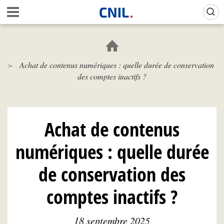
Aller
Gestion de vos préférences sur les cookies (témoins de connexion)
A
au
c
contenu
c
principal
u
e
Achat de contenus numériques : quelle durée de conservation
i
des comptes inactifs ?
l
-
C
N
I
Achat de contenus
L
numériques : quelle durée
de conservation des
comptes inactifs ?
18 septembre 2025