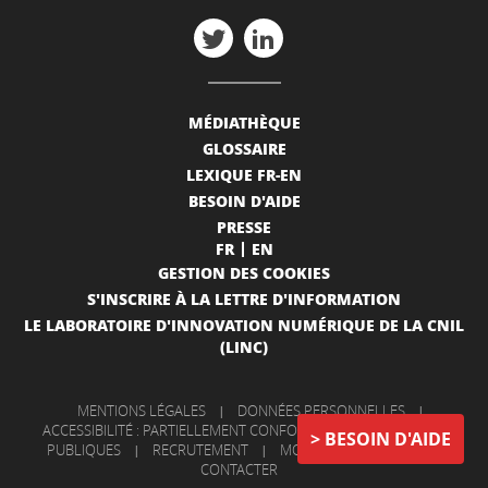
MÉDIATHÈQUE
GLOSSAIRE
LEXIQUE FR-EN
BESOIN D'AIDE
PRESSE
FR
EN
GESTION DES COOKIES
S'INSCRIRE À LA LETTRE D'INFORMATION
LE LABORATOIRE D'INNOVATION NUMÉRIQUE DE LA CNIL
(LINC)
MENTIONS LÉGALES
|
DONNÉES PERSONNELLES
|
ACCESSIBILITÉ : PARTIELLEMENT CONFORME
|
INFORMATIONS
BESOIN D'AIDE
PUBLIQUES
|
RECRUTEMENT
|
MON COMPTE
|
NOUS
CONTACTER