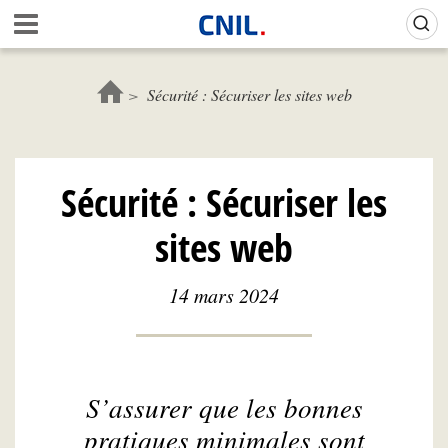
Aller
Gestion de vos préférences sur les cookies (témoins de connexion)
A
au
c
contenu
c
principal
u
Sécurité : Sécuriser les sites web
e
i
l
-
Sécurité : Sécuriser les
C
N
sites web
I
L
14 mars 2024
S’assurer que les bonnes
pratiques minimales sont