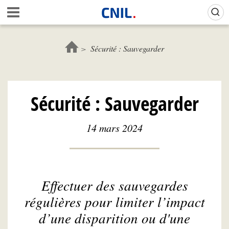
Aller
Gestion de vos préférences sur les cookies (témoins de connexion)
A
au
c
contenu
c
principal
u
Sécurité : Sauvegarder
e
i
l
-
Sécurité : Sauvegarder
C
N
I
14 mars 2024
L
Effectuer des sauvegardes
régulières pour limiter l’impact
d’une disparition ou d'une