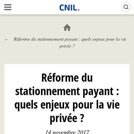
Aller
Gestion de vos préférences sur les cookies (témoins de connexion)
A
au
c
contenu
c
principal
u
e
Réforme du stationnement payant : quels enjeux pour la vie
i
privée ?
l
-
C
N
I
Réforme du
L
stationnement payant :
quels enjeux pour la vie
privée ?
14 novembre 2017