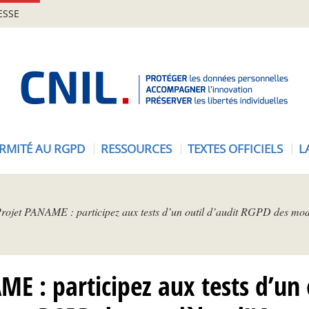
ESSE
A
c
c
u
e
RMITÉ AU RGPD
RESSOURCES
TEXTES OFFICIELS
L
i
l
-
C
rojet PANAME : participez aux tests d’un outil d’audit RGPD des mod
N
I
L
E : participez aux tests d’un 