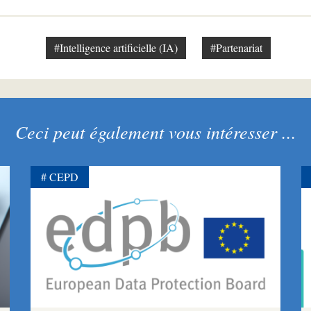
#Intelligence artificielle (IA)
#Partenariat
Ceci peut également vous intéresser ...
CEPD