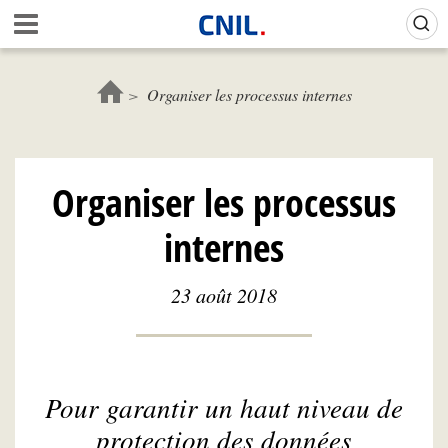
Aller
Gestion de vos préférences sur les cookies (témoins de connexion)
A
au
c
contenu
c
principal
u
Organiser les processus internes
e
i
l
-
Organiser les processus
C
N
internes
I
L
23 août 2018
Pour garantir un haut niveau de
protection des données