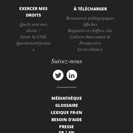
EXERCER MES
À TÉLÉCHARGER
DROITS
Ressources pédagogiques
Quels sont mes
Affiches
droits ?
Rapports et chiffres clés
Saisir la CNIL
Cahiers Innovation &
Questions/réponse
Prospective
s
Livres blancs
Suivez-nous
MÉDIATHÈQUE
GLOSSAIRE
LEXIQUE FR-EN
BESOIN D'AIDE
PRESSE
FR
EN