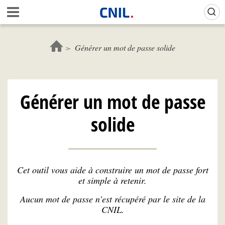
Aller
Gestion de vos préférences sur les cookies (témoins de connexion)
A
au
c
contenu
c
principal
u
Générer un mot de passe solide
e
i
l
-
Générer un mot de passe
C
N
solide
I
L
Cet outil vous aide à construire un mot de passe fort
et simple à retenir.
Aucun mot de passe n'est récupéré par le site de la
CNIL.