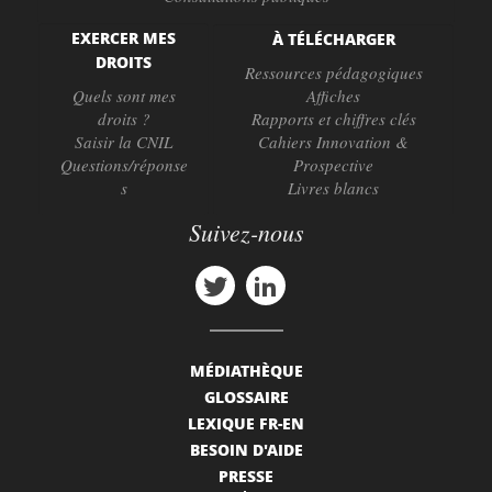
EXERCER MES
À TÉLÉCHARGER
DROITS
Ressources pédagogiques
Quels sont mes
Affiches
droits ?
Rapports et chiffres clés
Saisir la CNIL
Cahiers Innovation &
Questions/réponse
Prospective
s
Livres blancs
Suivez-nous
MÉDIATHÈQUE
GLOSSAIRE
LEXIQUE FR-EN
BESOIN D'AIDE
PRESSE