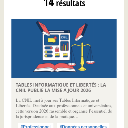
14
résultats
TABLES INFORMATIQUE ET LIBERTÉS : LA
CNIL PUBLIE LA MISE À JOUR 2026
La CNIL met à jour ses Tables Informatique et
Libertés. Destinée aux professionnels et universitaires,
cette version 2026 rassemble et organise l’essentiel de
la jurisprudence et de la pratique…
#Professionnel
#Données personnelles