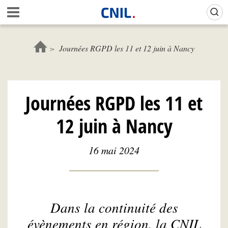
Aller
Gestion de vos préférences sur les cookies (témoins de connexion)
A
au
c
contenu
c
principal
u
Journées RGPD les 11 et 12 juin à Nancy
e
i
l
-
Journées RGPD les 11 et
C
N
12 juin à Nancy
I
L
16 mai 2024
Dans la continuité des
évènements en région, la CNIL