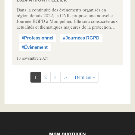
Dans la continuité des événements organisés en
région depuis 2022, la CNIL propose une nouvelle
Journée RGPD à Montpellier. Elle sera consacrée aux
actualités et thématiques majeures de la protection…
#Professionnel
#Journées RGPD
#Évènement
13 novembre 2024
Pagination
Page
1
Page
2
Page
3
Page
››
Dernière
Dernière »
courante
suivante
page
MON QUOTIDIEN