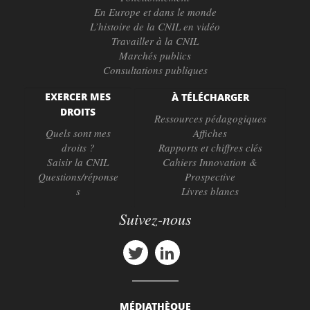
En Europe et dans le monde
L’histoire de la CNIL en vidéo
Travailler à la CNIL
Marchés publics
Consultations publiques
EXERCER MES
À TÉLÉCHARGER
DROITS
Ressources pédagogiques
Quels sont mes
Affiches
droits ?
Rapports et chiffres clés
Saisir la CNIL
Cahiers Innovation &
Questions/réponse
Prospective
s
Livres blancs
Suivez-nous
MÉDIATHÈQUE