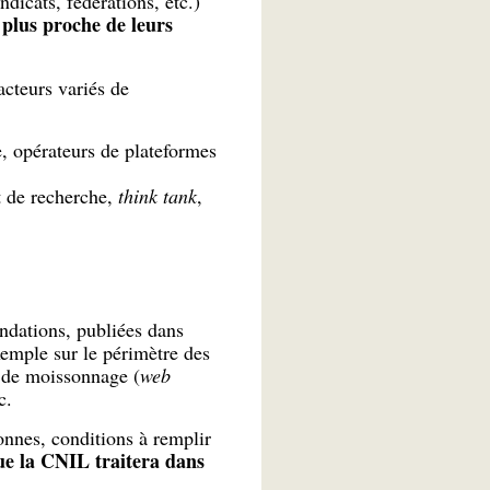
ndicats, fédérations, etc.)
plus proche de leurs
cteurs variés de
e, opérateurs de plateformes
t de recherche,
think tank
,
ndations, publiées dans
xemple sur le périmètre des
s de moissonnage (
web
c.
onnes, conditions à remplir
ue la CNIL traitera dans