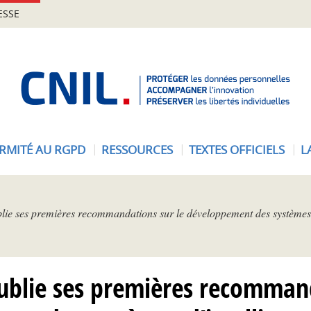
ESSE
A
c
c
u
e
RMITÉ AU RGPD
RESSOURCES
TEXTES OFFICIELS
L
i
l
-
C
lie ses premières recommandations sur le développement des systèmes d’
N
I
L
publie ses premières recomman