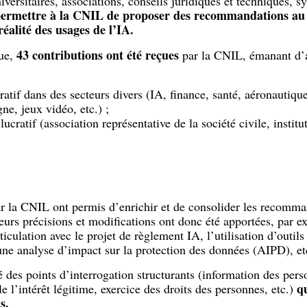
iversitaires, associations, conseils juridiques et techniques, sy
ermettre à la CNIL de proposer des recommandations au 
éalité des usages de l’IA.
43 contributions ont été reçues
que,
par la CNIL, émanant d’a
atif dans des secteurs divers (IA, finance, santé, aéronautiqu
gne, jeux vidéo, etc.) ;
ucratif (association représentative de la société civile, institu
.
ar la CNIL ont permis d’enrichir et de consolider les recomma
sieurs précisions et modifications ont donc été apportées, par e
iculation avec le projet de règlement IA, l’utilisation d’outil
’une analyse d’impact sur la protection des données (AIPD), et
 des points d’interrogation structurants (information des pers
q
e l’intérêt légitime, exercice des droits des personnes, etc.)
s.