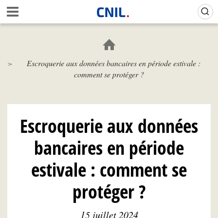
Aller
Gestion de vos préférences sur les cookies (témoins de connexion)
A
au
c
contenu
c
principal
u
e
Escroquerie aux données bancaires en période estivale :
i
comment se protéger ?
l
-
C
N
I
Escroquerie aux données
L
bancaires en période
estivale : comment se
protéger ?
15 juillet 2024