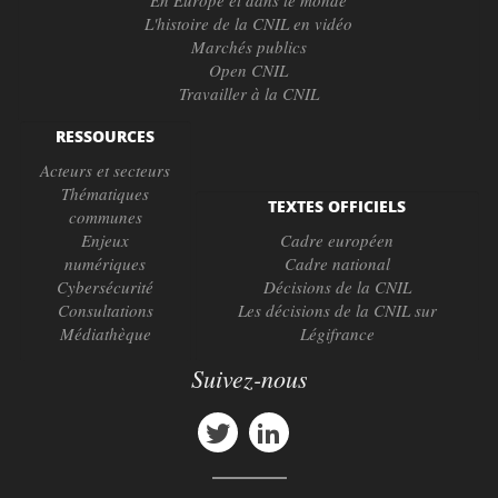
En Europe et dans le monde
L'histoire de la CNIL en vidéo
Marchés publics
Open CNIL
Travailler à la CNIL
RESSOURCES
Acteurs et secteurs
Thématiques
TEXTES OFFICIELS
communes
Enjeux
Cadre européen
numériques
Cadre national
Cybersécurité
Décisions de la CNIL
Consultations
Les décisions de la CNIL sur
Médiathèque
Légifrance
Suivez-nous