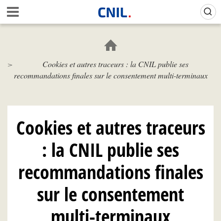
Aller
Gestion de vos préférences sur les cookies (témoins de connexion)
A
au
c
contenu
c
principal
u
e
Cookies et autres traceurs : la CNIL publie ses
i
recommandations finales sur le consentement multi-terminaux
l
-
C
N
I
Cookies et autres traceurs
L
: la CNIL publie ses
recommandations finales
sur le consentement
multi-terminaux