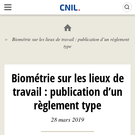
Aller
Gestion de vos préférences sur les cookies (témoins de connexion)
A
au
c
contenu
c
principal
u
e
Biométrie sur les lieux de travail : publication d’un règlement
i
type
l
-
C
N
I
Biométrie sur les lieux de
L
travail : publication d’un
règlement type
28 mars 2019