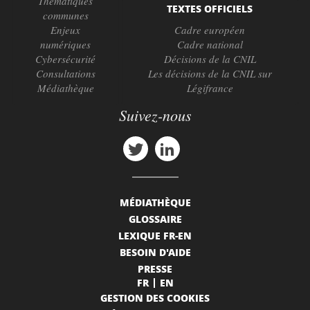
Thématiques
TEXTES OFFICIELS
communes
Enjeux
Cadre européen
numériques
Cadre national
Cybersécurité
Décisions de la CNIL
Consultations
Les décisions de la CNIL sur
Médiathèque
Légifrance
Suivez-nous
MÉDIATHÈQUE
GLOSSAIRE
LEXIQUE FR-EN
BESOIN D'AIDE
PRESSE
FR
EN
GESTION DES COOKIES