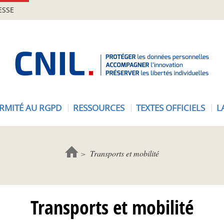
ESSE
A
c
c
u
e
RMITÉ AU RGPD
RESSOURCES
TEXTES OFFICIELS
L
i
l
-
C
Transports et mobilité
N
I
L
Transports et mobilité