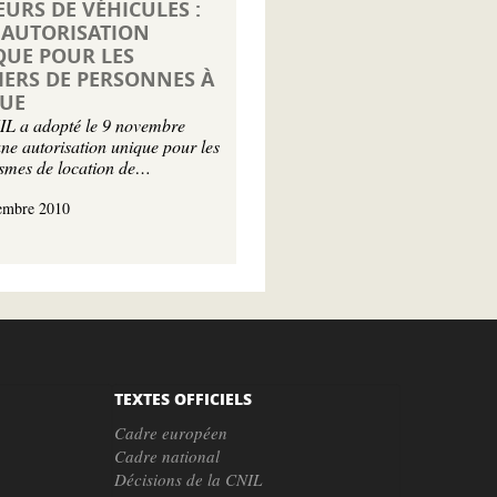
URS DE VÉHICULES :
 AUTORISATION
QUE POUR LES
IERS DE PERSONNES À
QUE
L a adopté le 9 novembre
ne autorisation unique pour les
smes de location de…
embre 2010
TEXTES OFFICIELS
Cadre européen
Cadre national
Décisions de la CNIL