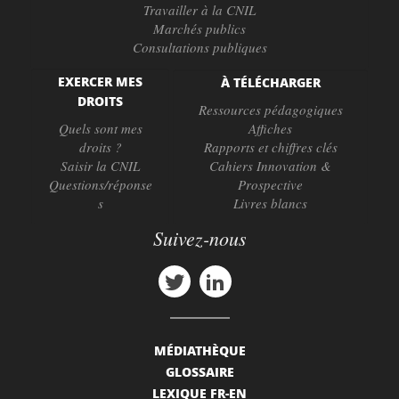
Travailler à la CNIL
Marchés publics
Consultations publiques
EXERCER MES
À TÉLÉCHARGER
DROITS
Ressources pédagogiques
Quels sont mes
Affiches
droits ?
Rapports et chiffres clés
Saisir la CNIL
Cahiers Innovation &
Questions/réponse
Prospective
s
Livres blancs
Suivez-nous
MÉDIATHÈQUE
GLOSSAIRE
LEXIQUE FR-EN