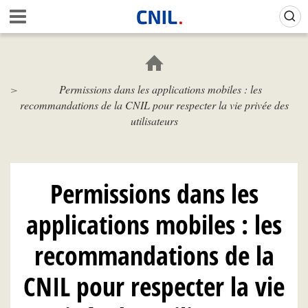
Aller
Gestion de vos préférences sur les cookies (témoins de connexion)
A
au
c
contenu
c
principal
u
e
Permissions dans les applications mobiles : les
i
recommandations de la CNIL pour respecter la vie privée des
l
-
utilisateurs
C
N
I
L
Permissions dans les
applications mobiles : les
recommandations de la
CNIL pour respecter la vie