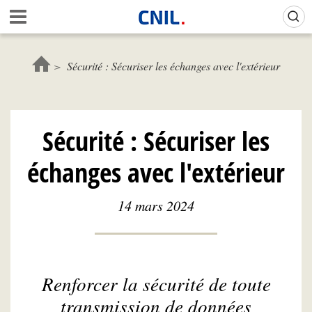
Aller
Gestion de vos préférences sur les cookies (témoins de connexion)
A
au
c
contenu
c
principal
u
Sécurité : Sécuriser les échanges avec l'extérieur
e
i
l
-
Sécurité : Sécuriser les
C
N
échanges avec l'extérieur
I
L
14 mars 2024
Renforcer la sécurité de toute
transmission de données