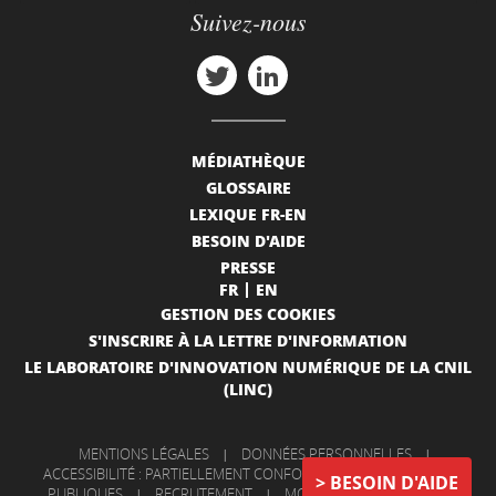
Suivez-nous
MÉDIATHÈQUE
GLOSSAIRE
LEXIQUE FR-EN
BESOIN D'AIDE
PRESSE
FR
EN
GESTION DES COOKIES
S'INSCRIRE À LA LETTRE D'INFORMATION
LE LABORATOIRE D'INNOVATION NUMÉRIQUE DE LA CNIL
(LINC)
MENTIONS LÉGALES
|
DONNÉES PERSONNELLES
|
ACCESSIBILITÉ : PARTIELLEMENT CONFORME
|
INFORMATIONS
BESOIN D'AIDE
PUBLIQUES
|
RECRUTEMENT
|
MON COMPTE
|
NOUS