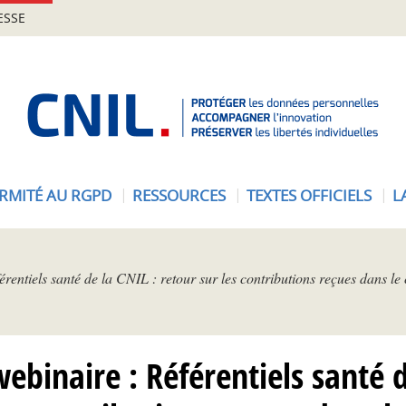
ESSE
A
c
c
u
e
RMITÉ AU RGPD
RESSOURCES
TEXTES OFFICIELS
L
i
l
-
C
érentiels santé de la CNIL : retour sur les contributions reçues dans le
N
I
L
webinaire : Référentiels santé d