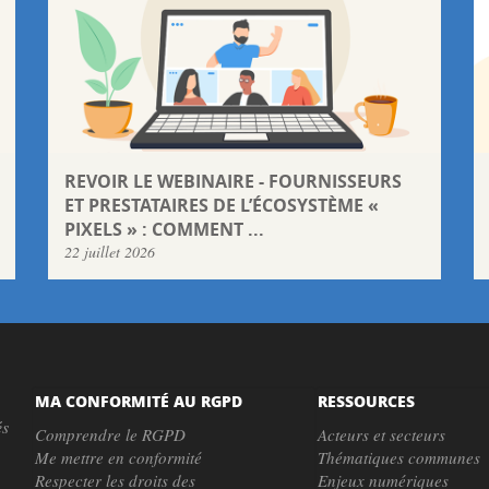
REVOIR LE WEBINAIRE - FOURNISSEURS
ET PRESTATAIRES DE L’ÉCOSYSTÈME «
PIXELS » : COMMENT ...
22 juillet 2026
MA CONFORMITÉ AU RGPD
RESSOURCES
és
Comprendre le RGPD
Acteurs et secteurs
Me mettre en conformité
Thématiques communes
Respecter les droits des
Enjeux numériques