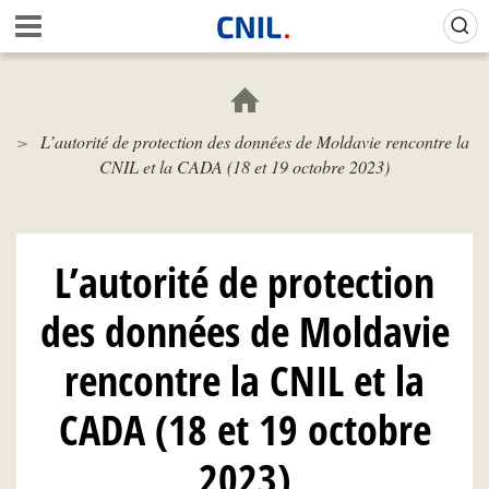
Aller
Gestion de vos préférences sur les cookies (témoins de connexion)
A
au
c
contenu
c
principal
u
e
L’autorité de protection des données de Moldavie rencontre la
i
CNIL et la CADA (18 et 19 octobre 2023)
l
-
C
N
I
L’autorité de protection
L
des données de Moldavie
rencontre la CNIL et la
CADA (18 et 19 octobre
2023)