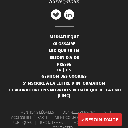
Suivez-nous
MÉDIATHÈQUE
GLOSSAIRE
LEXIQUE FR-EN
BESOIN D'AIDE
PRESSE
FR
EN
GESTION DES COOKIES
S'INSCRIRE À LA LETTRE D'INFORMATION
LE LABORATOIRE D'INNOVATION NUMÉRIQUE DE LA CNIL
(LINC)
MENTIONS LÉGALES
|
DONNÉES PERSONNELLES
|
ACCESSIBILITÉ : PARTIELLEMENT CONFORME
|
INFORMATIONS
BESOIN D'AIDE
PUBLIQUES
|
RECRUTEMENT
|
MON COMPTE
|
NOUS
CONTACTER